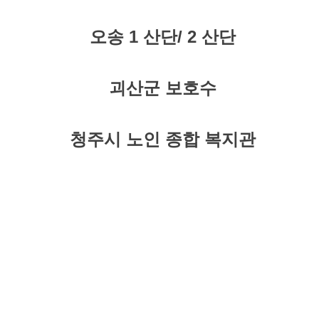
오송 1 산단/ 2 산단
괴산군 보호수
​청주시 노인 종합 복지관